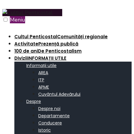
Skip
to
Meniu
content
Cultul Penticostal
Comunități regionale
Activitate
Prezență publică
100 de ani
De Penticostalism
Divizii
INFORMAȚII UTILE
Informații utile
AREA
ITP
APME
Cuvântul Adevărului
Despre
Despre noi
Departamente
Conducere
Istoric