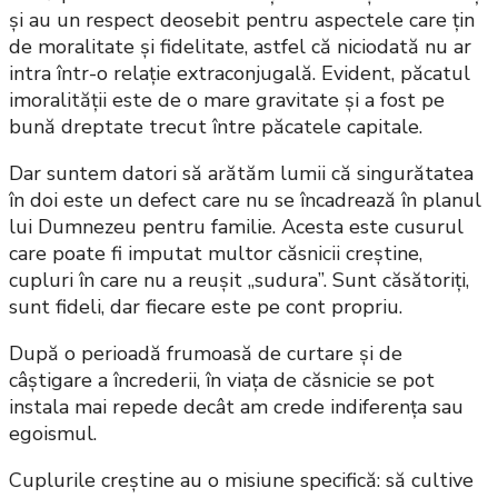
și au un respect deosebit pentru aspectele care țin
de moralitate și fidelitate, astfel că niciodată nu ar
intra într-o relație extraconjugală. Evident, păcatul
imoralității este de o mare gravitate și a fost pe
bună dreptate trecut între păcatele capitale.
Dar suntem datori să arătăm lumii că singurătatea
în doi este un defect care nu se încadrează în planul
lui Dumnezeu pentru familie. Acesta este cusurul
care poate fi imputat multor căsnicii creștine,
cupluri în care nu a reușit „sudura”. Sunt căsătoriți,
sunt fideli, dar fiecare este pe cont propriu.
După o perioadă frumoasă de curtare și de
câștigare a încrederii, în viața de căsnicie se pot
instala mai repede decât am crede indiferența sau
egoismul.
Cuplurile creștine au o misiune specifică: să cultive