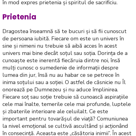
în mod expres prietenia și spiritul de sacrificiu.
Prietenia
Dragostea înseamnă să te bucuri și să fii cunoscut
de persoana iubită. Fiecare om este un univers în
sine și nimeni nu trebuie să aibă acces în acest
univers mai bine decât soțul sau soția. Dorința de a
cunoaște este inerentă fiecăruia dintre noi, însă
mulți cunosc o sumedenie de informații despre
lumea din jur, însă nu au habar ce se petrece în
inima soțului sau a soției. O astfel de căsnicie nu Îl
onorează pe Dumnezeu și nu aduce împlinirea.
Fiecare soț sau soție trebuie să cunoască aspirațiile
cele mai înalte, temerile cele mai profunde, luptele
și zbaterile interioare ale celuilalt. Ce este
important pentru tovarășul de viață? Comuniunea
la nivel emoțional se cultivă ascultând și acționând
în consecință. Aceasta este „căsătoria inimii”. În acest