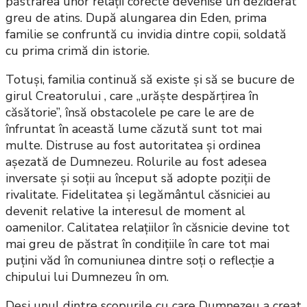
păstrarea unor relații corecte devenise un deziderat
greu de atins. După alungarea din Eden, prima
familie se confruntă cu invidia dintre copii, soldată
cu prima crimă din istorie.
Totuși, familia continuă să existe și să se bucure de
girul Creatorului , care „urăște despărțirea în
căsătorie”, însă obstacolele pe care le are de
înfruntat în această lume căzută sunt tot mai
multe. Distruse au fost autoritatea și ordinea
așezată de Dumnezeu. Rolurile au fost adesea
inversate și soții au început să adopte poziții de
rivalitate. Fidelitatea și legământul căsniciei au
devenit relative la interesul de moment al
oamenilor. Calitatea relațiilor în căsnicie devine tot
mai greu de păstrat în condițiile în care tot mai
puțini văd în comuniunea dintre soți o reflecție a
chipului lui Dumnezeu în om.
Deși unul dintre scopurile cu care Dumnezeu a creat