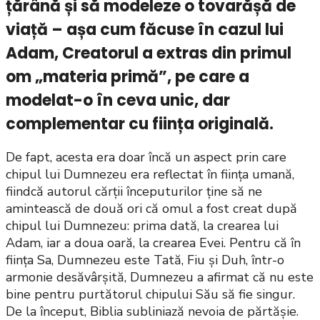
țărână și să modeleze o tovarășă de
viață – așa cum făcuse în cazul lui
Adam, Creatorul a extras din primul
om „materia primă”, pe care a
modelat-o în ceva unic, dar
complementar cu ființa originală.
De fapt, acesta era doar încă un aspect prin care
chipul lui Dumnezeu era reflectat în ființa umană,
fiindcă autorul cărții începuturilor ține să ne
amintească de două ori că omul a fost creat după
chipul lui Dumnezeu: prima dată, la crearea lui
Adam, iar a doua oară, la crearea Evei. Pentru că în
ființa Sa, Dumnezeu este Tată, Fiu și Duh, într-o
armonie desăvârșită, Dumnezeu a afirmat că nu este
bine pentru purtătorul chipului Său să fie singur.
De la început, Biblia subliniază nevoia de părtășie.