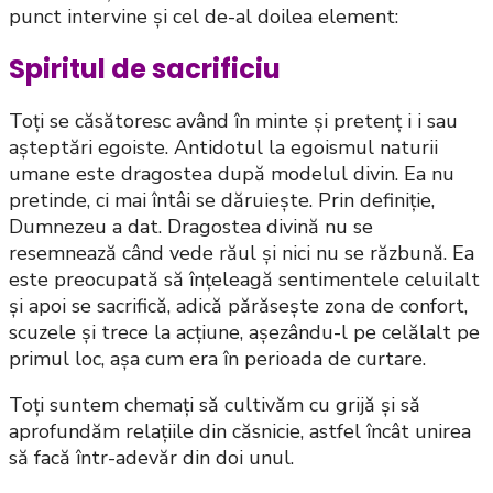
punct intervine și cel de-al doilea element:
Spiritul de sacrificiu
Toți se căsătoresc având în minte și pretenț i i sau
așteptări egoiste. Antidotul la egoismul naturii
umane este dragostea după modelul divin. Ea nu
pretinde, ci mai întâi se dăruiește. Prin definiție,
Dumnezeu a dat. Dragostea divină nu se
resemnează când vede răul și nici nu se răzbună. Ea
este preocupată să înțeleagă sentimentele celuilalt
și apoi se sacrifică, adică părăsește zona de confort,
scuzele și trece la acțiune, așezându-l pe celălalt pe
primul loc, așa cum era în perioada de curtare.
Toți suntem chemați să cultivăm cu grijă și să
aprofundăm relațiile din căsnicie, astfel încât unirea
să facă într-adevăr din doi unul.