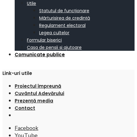
Utile
Statutul de funcționare
Mărturisirea de credință
Regulament electoral
Legea cultelor
Formular biserici
Casa de pensii și ajutoare
Comunicate publice
Link-uri utile
Proiectul împreună
Cuvântul Adevărului
Prezență media
Contact
Facebook
YouTube