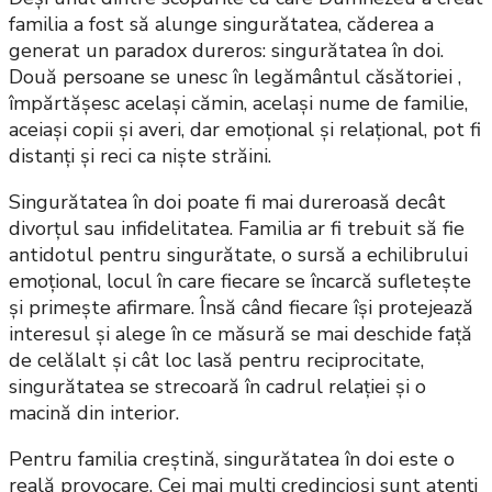
familia a fost să alunge singurătatea, căderea a
generat un paradox dureros: singurătatea în doi.
Două persoane se unesc în legământul căsătoriei ,
împărtășesc același cămin, același nume de familie,
aceiași copii și averi, dar emoțional și relațional, pot fi
distanți și reci ca niște străini.
Singurătatea în doi poate fi mai dureroasă decât
divorțul sau infidelitatea. Familia ar fi trebuit să fie
antidotul pentru singurătate, o sursă a echilibrului
emoțional, locul în care fiecare se încarcă sufletește
și primește afirmare. Însă când fiecare își protejează
interesul și alege în ce măsură se mai deschide față
de celălalt și cât loc lasă pentru reciprocitate,
singurătatea se strecoară în cadrul relației și o
macină din interior.
Pentru familia creștină, singurătatea în doi este o
reală provocare. Cei mai mulți credincioși sunt atenți