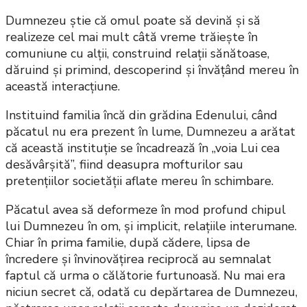
Dumnezeu știe că omul poate să devină și să
realizeze cel mai mult câtă vreme trăiește în
comuniune cu alții, construind relații sănătoase,
dăruind și primind, descoperind și învățând mereu în
această interacțiune.
Instituind familia încă din grădina Edenului, când
păcatul nu era prezent în lume, Dumnezeu a arătat
că această instituție se încadrează în „voia Lui cea
desăvârșită”, fiind deasupra mofturilor sau
pretențiilor societății aflate mereu în schimbare.
Păcatul avea să deformeze în mod profund chipul
lui Dumnezeu în om, și implicit, relațiile interumane.
Chiar în prima familie, după cădere, lipsa de
încredere și învinovățirea reciprocă au semnalat
faptul că urma o călătorie furtunoasă. Nu mai era
niciun secret că, odată cu depărtarea de Dumnezeu,