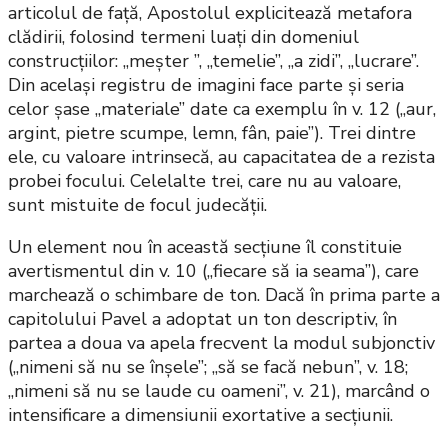
articolul de față, Apostolul explicitează metafora
clădirii, folosind termeni luați din domeniul
construcțiilor: „meșter ”, „temelie”, „a zidi”, „lucrare”.
Din același registru de imagini face parte și seria
celor șase „materiale” date ca exemplu în v. 12 („aur,
argint, pietre scumpe, lemn, fân, paie”). Trei dintre
ele, cu valoare intrinsecă, au capacitatea de a rezista
probei focului. Celelalte trei, care nu au valoare,
sunt mistuite de focul judecății.
Un element nou în această secțiune îl constituie
avertismentul din v. 10 („fiecare să ia seama”), care
marchează o schimbare de ton. Dacă în prima parte a
capitolului Pavel a adoptat un ton descriptiv, în
partea a doua va apela frecvent la modul subjonctiv
(„nimeni să nu se înșele”; „să se facă nebun”, v. 18;
„nimeni să nu se laude cu oameni”, v. 21), marcând o
intensificare a dimensiunii exortative a secțiunii.