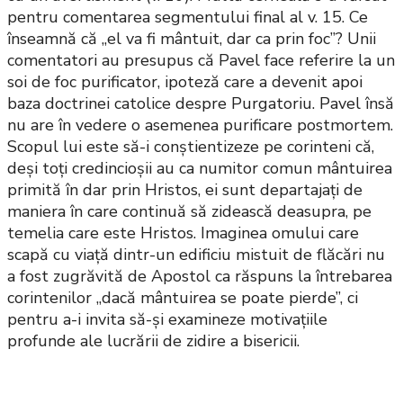
pentru comentarea segmentului final al v. 15. Ce
înseamnă că „el va fi mântuit, dar ca prin foc”? Unii
comentatori au presupus că Pavel face referire la un
soi de foc purificator, ipoteză care a devenit apoi
baza doctrinei catolice despre Purgatoriu. Pavel însă
nu are în vedere o asemenea purificare postmortem.
Scopul lui este să-i conștientizeze pe corinteni că,
deși toți credincioșii au ca numitor comun mântuirea
primită în dar prin Hristos, ei sunt departajați de
maniera în care continuă să zidească deasupra, pe
temelia care este Hristos. Imaginea omului care
scapă cu viață dintr-un edificiu mistuit de flăcări nu
a fost zugrăvită de Apostol ca răspuns la întrebarea
corintenilor „dacă mântuirea se poate pierde”, ci
pentru a-i invita să-și examineze motivațiile
profunde ale lucrării de zidire a bisericii.