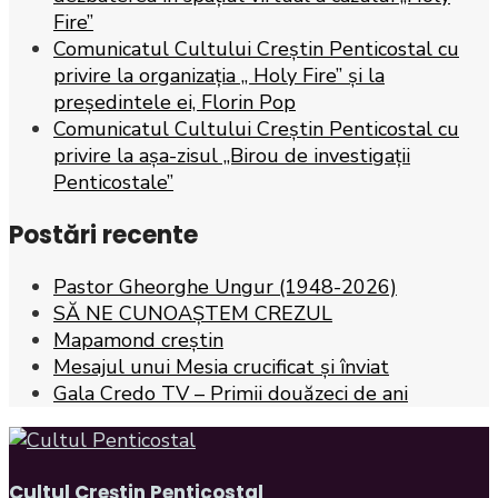
Fire”
Comunicatul Cultului Creștin Penticostal cu
privire la organizația „ Holy Fire” și la
președintele ei, Florin Pop
Comunicatul Cultului Creștin Penticostal cu
privire la așa-zisul „Birou de investigații
Penticostale”
Postări recente
Pastor Gheorghe Ungur (1948-2026)
SĂ NE CUNOAȘTEM CREZUL
Mapamond creștin
Mesajul unui Mesia crucificat și înviat
Gala Credo TV – Primii douăzeci de ani
Cultul Creștin Penticostal