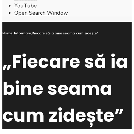
YouTube
Open Search Window
Home
Informare
„Fiecare să ia bine seama cum zidește”
„Fiecare să ia
bine seama
cum zidește”