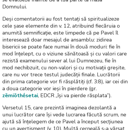
Domnului.
Deși comentatorii au fost tentați să spiritualizeze
cele șase elemente din v. 12, atribuind fiecăruia o
anumită semnificație, este limpede că pe Pavel îl
interesează doar mesajul de ansamblu: zidirea
bisericii se poate face numai în două moduri: fie în
mod înțelept, cu o viziune sănătoasă și cu valori care
rezistă examenului sever al lui Dumnezeu, fie în
mod nechibzuit, cu non-valori și cu motivații greșite,
care nu vor trece testul judecății finale. Lucrătorii
din prima categorie vor fi răsplătiți (cf. 3:8), iar cei din
a doua categorie vor ieși în pierdere (gr.
zēmiōthḗsetai
, EDCR „își va pierde răsplata”).
Versetul 15, care prezintă imaginea dezolantă a
unui lucrător care își vede lucrarea făcută scrum, ne
ajută să înțelegem de ce Pavel a început secțiunea
cu un avertisment (v. 10). Multă cerneală s-a vărsat