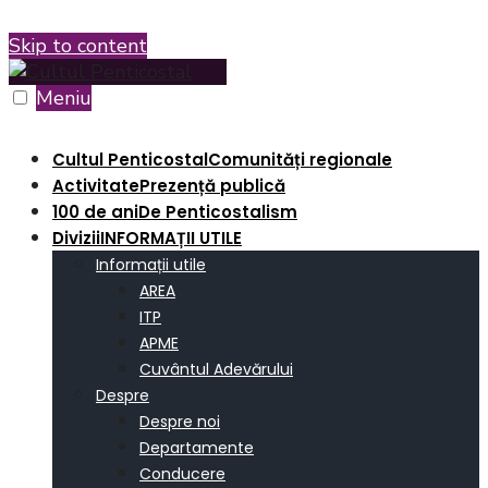
Skip to content
Meniu
Cultul Penticostal
Comunități regionale
Activitate
Prezență publică
100 de ani
De Penticostalism
Divizii
INFORMAȚII UTILE
Informații utile
AREA
ITP
APME
Cuvântul Adevărului
Despre
Despre noi
Departamente
Conducere