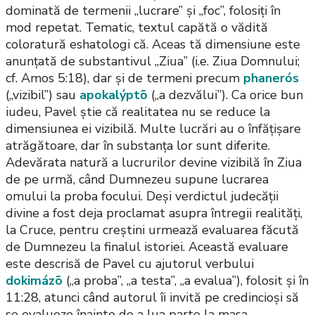
dominată de termenii „lucrare” și „foc”, folosiți în
mod repetat. Tematic, textul capătă o vădită
coloratură eshatologi că. Aceas tă dimensiune este
anunțată de substantivul „Ziua” (i.e. Ziua Domnului;
cf. Amos 5:18), dar și de termeni precum
phanerós
(„vizibil”) sau
apokalýptō
(„a dezvălui”). Ca orice bun
iudeu, Pavel știe că realitatea nu se reduce la
dimensiunea ei vizibilă. Multe lucrări au o înfățișare
atrăgătoare, dar în substanța lor sunt diferite.
Adevărata natură a lucrurilor devine vizibilă în Ziua
de pe urmă, când Dumnezeu supune lucrarea
omului la proba focului. Deși verdictul judecății
divine a fost deja proclamat asupra întregii realități,
la Cruce, pentru creștini urmează evaluarea făcută
de Dumnezeu la finalul istoriei. Această evaluare
este descrisă de Pavel cu ajutorul verbului
dokimázō
(„a proba”, „a testa”, „a evalua”), folosit și în
11:28, atunci când autorul îi invită pe credincioși să
se evalueze înainte de a lua parte la masa