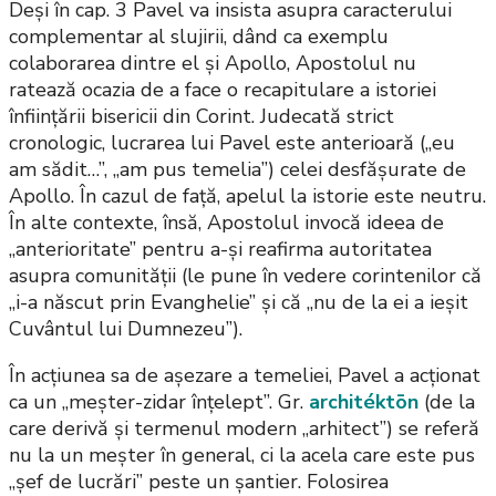
Deși în cap. 3 Pavel va insista asupra caracterului
complementar al slujirii, dând ca exemplu
colaborarea dintre el și Apollo, Apostolul nu
ratează ocazia de a face o recapitulare a istoriei
înființării bisericii din Corint. Judecată strict
cronologic, lucrarea lui Pavel este anterioară („eu
am sădit…”, „am pus temelia”) celei desfășurate de
Apollo. În cazul de față, apelul la istorie este neutru.
În alte contexte, însă, Apostolul invocă ideea de
„anterioritate” pentru a-și reafirma autoritatea
asupra comunității (le pune în vedere corintenilor că
„i-a născut prin Evanghelie” și că „nu de la ei a ieșit
Cuvântul lui Dumnezeu”).
În acțiunea sa de așezare a temeliei, Pavel a acționat
ca un „meșter-zidar înțelept”. Gr.
architéktōn
(de la
care derivă și termenul modern „arhitect”) se referă
nu la un meșter în general, ci la acela care este pus
„șef de lucrări” peste un șantier. Folosirea