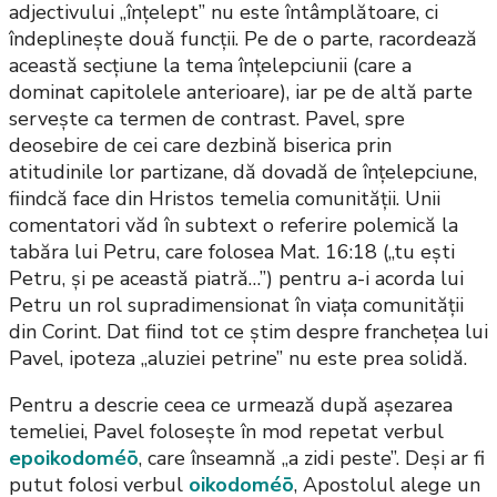
adjectivului „înțelept” nu este întâmplătoare, ci
îndeplinește două funcții. Pe de o parte, racordează
această secțiune la tema înțelepciunii (care a
dominat capitolele anterioare), iar pe de altă parte
servește ca termen de contrast. Pavel, spre
deosebire de cei care dezbină biserica prin
atitudinile lor partizane, dă dovadă de înțelepciune,
fiindcă face din Hristos temelia comunității. Unii
comentatori văd în subtext o referire polemică la
tabăra lui Petru, care folosea Mat. 16:18 („tu ești
Petru, și pe această piatră…”) pentru a-i acorda lui
Petru un rol supradimensionat în viața comunității
din Corint. Dat fiind tot ce știm despre franchețea lui
Pavel, ipoteza „aluziei petrine” nu este prea solidă.
Pentru a descrie ceea ce urmează după așezarea
temeliei, Pavel folosește în mod repetat verbul
epoikodoméō
, care înseamnă „a zidi peste”. Deși ar fi
putut folosi verbul
oikodoméō
, Apostolul alege un