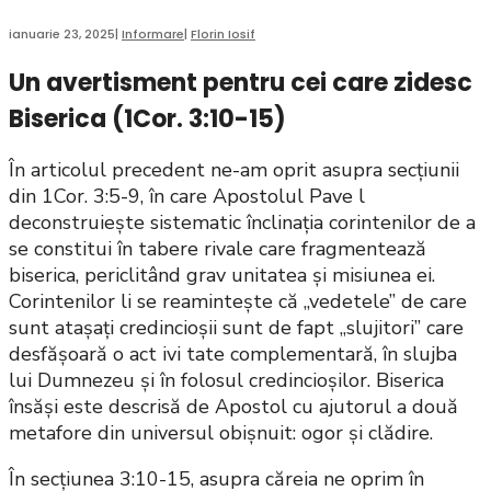
ianuarie 23, 2025
|
Informare
|
Florin Iosif
Un avertisment pentru cei care zidesc
Biserica (1Cor. 3:10-15)
În articolul precedent ne-am oprit asupra secțiunii
din 1Cor. 3:5-9, în care Apostolul Pave l
deconstruiește sistematic înclinația corintenilor de a
se constitui în tabere rivale care fragmentează
biserica, periclitând grav unitatea și misiunea ei.
Corintenilor li se reamintește că „vedetele” de care
sunt atașați credincioșii sunt de fapt „slujitori” care
desfășoară o act ivi tate complementară, în slujba
lui Dumnezeu și în folosul credincioșilor. Biserica
însăși este descrisă de Apostol cu ajutorul a două
metafore din universul obișnuit: ogor și clădire.
În secțiunea 3:10-15, asupra căreia ne oprim în