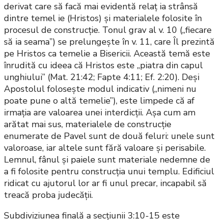
derivat care să facă mai evidentă relaț ia strânsă
dintre temel ie (Hristos) și materialele folosite în
procesul de construcție. Tonul grav al v. 10 („fiecare
să ia seama”) se prelungește în v. 11, care Îl prezintă
pe Hristos ca temelie a Bisericii. Această temă este
înrudită cu ideea că Hristos este „piatra din capul
unghiului” (Mat. 21:42; Fapte 4:11; Ef. 2:20). Deși
Apostolul folosește modul indicativ („nimeni nu
poate pune o altă temelie”), este limpede că af
irmația are valoarea unei interdicții. Așa cum am
arătat mai sus, materialele de construcție
enumerate de Pavel sunt de două feluri: unele sunt
valoroase, iar altele sunt fără valoare și perisabile.
Lemnul, fânul și paiele sunt materiale nedemne de
a fi folosite pentru construcția unui templu. Edificiul
ridicat cu ajutorul lor ar fi unul precar, incapabil să
treacă proba judecății.
Subdiviziunea finală a secțiunii 3:10-15 este