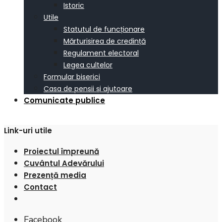
Istoric
Utile
Statutul de funcționare
Mărturisirea de credință
Regulament electoral
Legea cultelor
Formular biserici
Casa de pensii și ajutoare
Comunicate publice
Link-uri utile
Proiectul împreună
Cuvântul Adevărului
Prezență media
Contact
Facebook