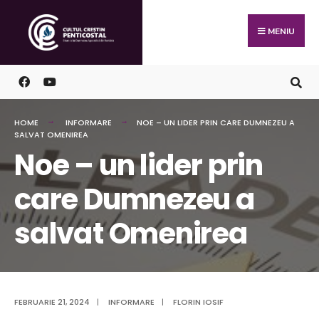
Skip
Search
to
for:
MENIU
content
HOME
INFORMARE
NOE – UN LIDER PRIN CARE DUMNEZEU A
SALVAT OMENIREA
Noe – un lider prin
care Dumnezeu a
salvat Omenirea
FEBRUARIE 21, 2024
|
INFORMARE
|
FLORIN IOSIF