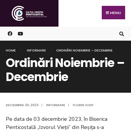
Skip
Search
to
for:
MENIU
content
HOME
INFORMARE
ORDINĂRI NOIEMBRIE – DECEMBRIE
Ordinări Noiembrie –
Decembrie
DECEMBRIE 20, 2023
|
INFORMARE
|
FLORIN IOSIF
Pe data de 03 decembrie 2023, în Biserica
Penticostală „Izvorul Vieții” din Reșița s-a