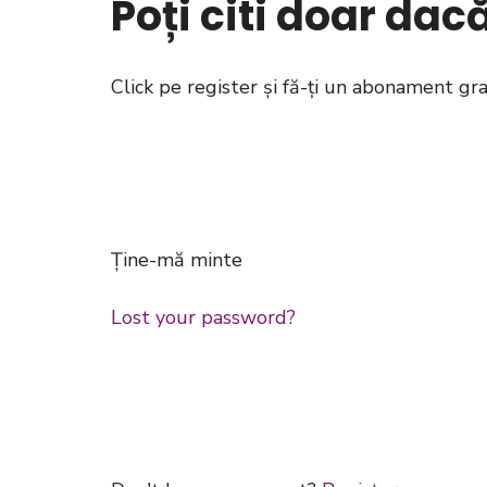
Poți citi doar da
Click pe register și fă-ți un abonament gr
Ține-mă minte
Lost your password?