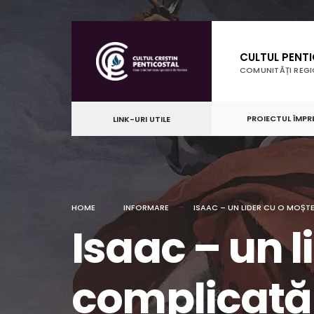
for:
Skip
to
CULTUL PENT
content
COMUNITĂȚI REG
PROIECTUL ÎMPR
LINK-URI UTILE
HOME
INFORMARE
ISAAC – UN LIDER CU O MOȘT
Isaac – un l
complicată 