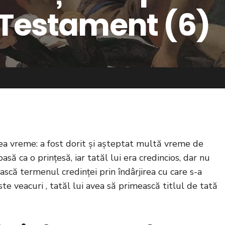
 Testament (6)
cea vreme: a fost dorit și așteptat multă vreme de
să ca o prințesă, iar tatăl lui era credincios, dar nu
ască termenul credinței prin îndârjirea cu care s-a
 veacuri , tatăl lui avea să primească titlul de tată