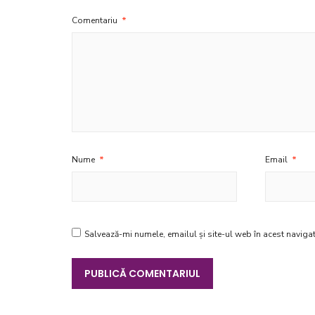
Comentariu
*
Nume
*
Email
*
Salvează-mi numele, emailul și site-ul web în acest naviga