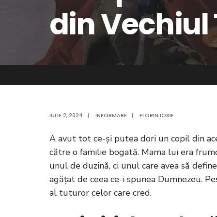
din Vechiul
IULIE 2, 2024
|
INFORMARE
|
FLORIN IOSIF
A avut tot ce-și putea dori un copil din a
către o familie bogată. Mama lui era frumoa
unul de duzină, ci unul care avea să define
agățat de ceea ce-i spunea Dumnezeu. Peste
al tuturor celor care cred.