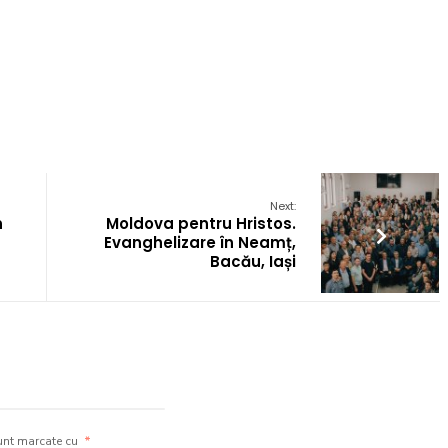
Next:
n
Moldova pentru Hristos.
Evanghelizare în Neamț,
Bacău, Iași
unt marcate cu
*