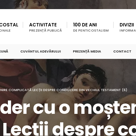
ICOSTAL
ACTIVITATE
100 DE ANI
DIVIZII
IONALE
PREZENȚĂ PUBLICĂ
DE PENTICOSTALISM
INFORMAȚ
EUNĂ
CUVÂNTUL ADEVĂRULUI
PREZENȚĂ MEDIA
CONTACT
ENIRE COMPLICATĂ LECȚII DESPRE CONDUCERE DIN VECHIUL TESTAMENT (6)
ider cu o moște
Lecții despre 