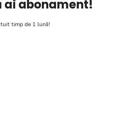
că ai abonament!
atuit timp de 1 lună!