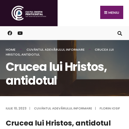
Skip
Search
to
for:
MENIU
content
HOME
CUVÂNTUL ADEVĂRULUI
,
INFORMARE
CRUCEA LUI
HRISTOS, ANTIDOTUL
Crucea lui Hristos,
antidotul
IULIE 10, 2023
|
CUVÂNTUL ADEVĂRULUI
,
INFORMARE
|
FLORIN IOSIF
Crucea lui Hristos, antidotul