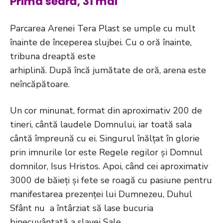
Prima seară, 31 mai
Parcarea Arenei Tera Plast se umple cu mult
înainte de începerea slujbei. Cu o oră înainte,
tribuna dreaptă este
arhiplină. După încă jumătate de oră, arena este
neîncăpătoare.
Un cor minunat, format din aproximativ 200 de
tineri, cântă laudele Domnului, iar toată sala
cântă împreună cu ei. Singurul înălțat în glorie
prin imnurile lor este Regele regilor și Domnul
domnilor, Isus Hristos. Apoi, când cei aproximativ
3000 de băieți și fete se roagă cu pasiune pentru
manifestarea prezenței lui Dumnezeu, Duhul
Sfânt nu a întârziat să lase bucuria
binecuvântată a slavei Sale.