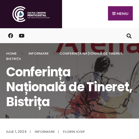
Skip
Search
to
for:
MENIU
content
HOME
INFORMARE
CONFERINȚA NAȚIONALĂ DE TINERET,
BISTRIȚA
Conferința
Națională de Tineret,
Bistrița
IULIE 1, 2024
|
INFORMARE
|
FLORIN IOSIF