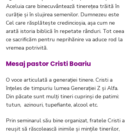
Aceluia care binecuvântează tinerețea trăită în
curăție și în slujirea semenilor. Dumnezeu este
Cel care răsplătește credincioșia, așa cum ne
arată istoria biblică în repetate rânduri. Tot ceea
ce sacrificăm pentru neprihănire va aduce rod la
vremea potrivită.
Mesaj pastor Cristi Boariu
O voce articulată a generației tinere. Cristi a
înțeles de timpuriu lumea Generației Z și Alfa.
Din păcate sunt mulți tineri cuprinși de patimi:
tutun, azinouri, tupefiante, alcool etc.
Prin seminarul său bine organizat, fratele Cristi a
reușit să răscolească inimile și mințile tinerilor,