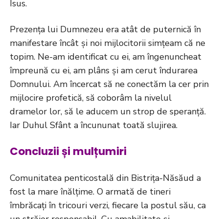
Isus.
Prezența lui Dumnezeu era atât de puternică în
manifestare încât și noi mijlocitorii simțeam că ne
topim. Ne-am identificat cu ei, am îngenuncheat
împreună cu ei, am plâns și am cerut îndurarea
Domnului. Am încercat să ne conectăm la cer prin
mijlocire profetică, să coborâm la nivelul
dramelor lor, să le aducem un strop de speranță.
Iar Duhul Sfânt a încununat toată slujirea.
Concluzii și mulțumiri
Comunitatea penticostală din Bistrița-Năsăud a
fost la mare înălțime. O armată de tineri
îmbrăcați în tricouri verzi, fiecare la postul său, ca
un străjer responsabil. Cu amabilitate și