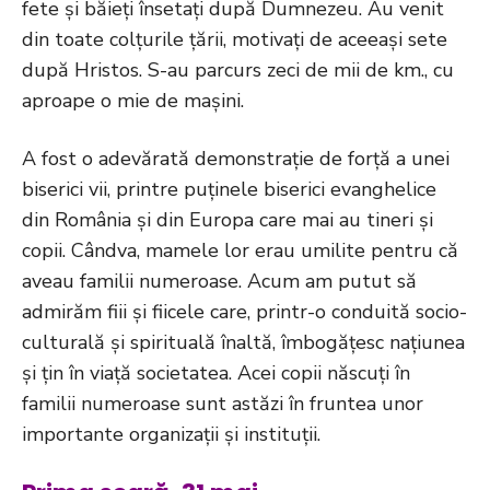
fete și băieți însetați după Dumnezeu. Au venit
din toate colțurile țării, motivați de aceeași sete
după Hristos. S-au parcurs zeci de mii de km., cu
aproape o mie de mașini.
A fost o adevărată demonstrație de forță a unei
biserici vii, printre puținele biserici evanghelice
din România și din Europa care mai au tineri și
copii. Cândva, mamele lor erau umilite pentru că
aveau familii numeroase. Acum am putut să
admirăm fiii și fiicele care, printr-o conduită socio-
culturală și spirituală înaltă, îmbogățesc națiunea
și țin în viață societatea. Acei copii născuți în
familii numeroase sunt astăzi în fruntea unor
importante organizații și instituții.