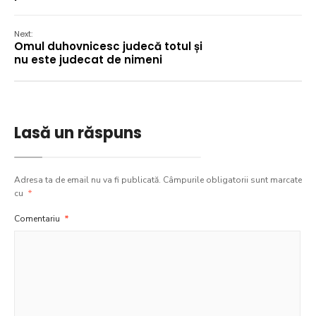
Next:
Omul duhovnicesc judecă totul și
nu este judecat de nimeni
Lasă un răspuns
Adresa ta de email nu va fi publicată.
Câmpurile obligatorii sunt marcate
cu
*
Comentariu
*