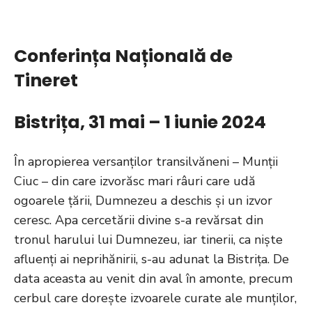
Conferința Națională de
Tineret
Bistrița, 31 mai – 1 iunie 2024
În apropierea versanților transilvăneni – Munții
Ciuc – din care izvorăsc mari râuri care udă
ogoarele țării, Dumnezeu a deschis și un izvor
ceresc. Apa cercetării divine s-a revărsat din
tronul harului lui Dumnezeu, iar tinerii, ca niște
afluenți ai neprihănirii, s-au adunat la Bistrița. De
data aceasta au venit din aval în amonte, precum
cerbul care dorește izvoarele curate ale munților,