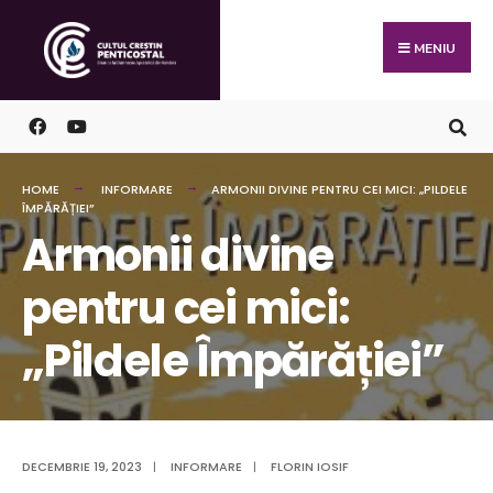
Skip
Search
to
for:
MENIU
content
HOME
INFORMARE
ARMONII DIVINE PENTRU CEI MICI: „PILDELE
ÎMPĂRĂȚIEI”
Armonii divine
pentru cei mici:
„Pildele Împărăției”
DECEMBRIE 19, 2023
|
INFORMARE
|
FLORIN IOSIF