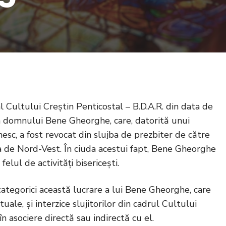
ltului Creștin Penticostal – B.D.A.R. din data de
ția domnului Bene Gheorghe, care, datorită unui
sc, a fost revocat din slujba de prezbiter de către
 de Nord-Vest. În ciuda acestui fapt, Bene Gheorghe
felul de activități bisericești.
categorici această lucrare a lui Bene Gheorghe, care
uale, și interzice slujitorilor din cadrul Cultului
în asociere directă sau indirectă cu el.