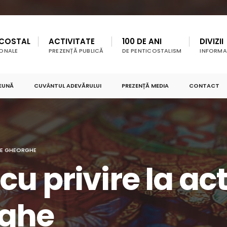
ICOSTAL
ACTIVITATE
100 DE ANI
DIVIZII
IONALE
PREZENȚĂ PUBLICĂ
DE PENTICOSTALISM
INFORMAȚ
EUNĂ
CUVÂNTUL ADEVĂRULUI
PREZENȚĂ MEDIA
CONTACT
ENE GHEORGHE
 privire la acti
rghe