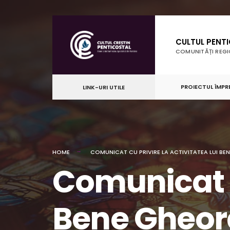
for:
Skip
to
CULTUL PENT
content
COMUNITĂȚI REG
PROIECTUL ÎMPR
LINK-URI UTILE
HOME
COMUNICAT CU PRIVIRE LA ACTIVITATEA LUI B
Comunicat cu
Bene Gheo