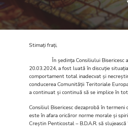
Stimați frați,
În ședința Consiliului Bisericesc al Cu
20.03.2024, a fost luată în discuție situa
comportament total inadecvat și necreștine
conducerea Comunității Teritoriale Europa
a continuat și continuă să se implice în tot 
Consiliul Bisericesc dezaprobă în termeni 
este în afara oricăror norme morale și spirit
Creștin Penticostal – B.D.A.R. să slujească 